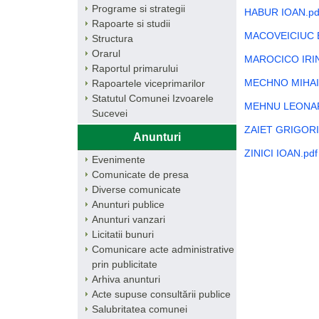
Programe si strategii
HABUR IOAN.pd
Rapoarte si studii
MACOVEICIUC 
Structura
Orarul
MAROCICO IRIN
Raportul primarului
MECHNO MIHAIL
Rapoartele viceprimarilor
Statutul Comunei Izvoarele
MEHNU LEONAR
Sucevei
ZAIET GRIGORI
Anunturi
ZINICI IOAN.pdf
Evenimente
Comunicate de presa
Diverse comunicate
Anunturi publice
Anunturi vanzari
Licitatii bunuri
Comunicare acte administrative
prin publicitate
Arhiva anunturi
Acte supuse consultării publice
Salubritatea comunei