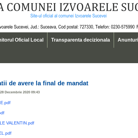
itorul Oficial Local
Transparenta decizionala
Anuntur
D 19
tii de avere la final de mandat
 28 Decembrie 2020 09:43
E.pdf
df
LE VALENTIN.pdf
L.pdf