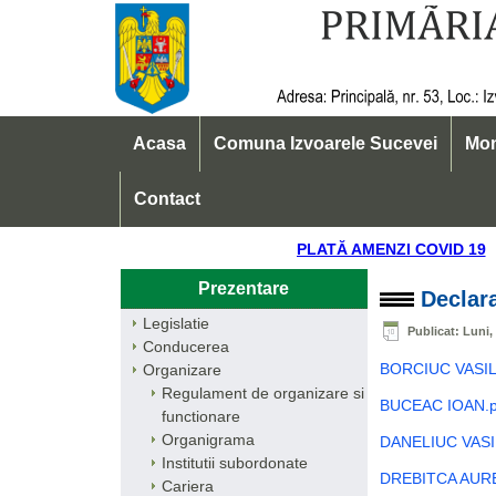
Acasa
Comuna Izvoarele Sucevei
Mon
Contact
PLATĂ AMENZI COVI
Prezentare
Declara
Legislatie
Publicat: Luni,
Conducerea
BORCIUC VASIL
Organizare
Regulament de organizare si
BUCEAC IOAN.p
functionare
Organigrama
DANELIUC VASI
Institutii subordonate
DREBITCA AURE
Cariera