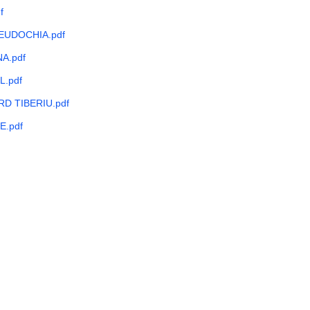
f
EUDOCHIA.pdf
A.pdf
.pdf
D TIBERIU.pdf
E.pdf