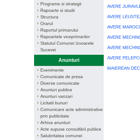
Programe si strategii
AVERE JURAVLE
Rapoarte si studii
AVERE LEUSTEA
Structura
Orarul
AVERE MAROCI
Raportul primarului
Rapoartele viceprimarilor
AVERE MECHNO
Statutul Comunei Izvoarele
AVERE MECHNO
Sucevei
AVERE PELEPCO
Anunturi
MAIEREAN DECL
Evenimente
Comunicate de presa
Diverse comunicate
Anunturi publice
Anunturi vanzari
Licitatii bunuri
Comunicare acte administrative
prin publicitate
Arhiva anunturi
Acte supuse consultării publice
Salubritatea comunei