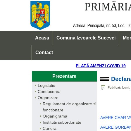
Acasa
Comuna Izvoarele Sucevei
Mon
Contact
PLATĂ AMENZI COVID
Prezentare
Declara
Legislatie
Publicat: Luni,
Conducerea
Organizare
Regulament de organizare si
functionare
Organigrama
AVERE CHAR VA
Institutii subordonate
AVERE GORBAN
Cariera