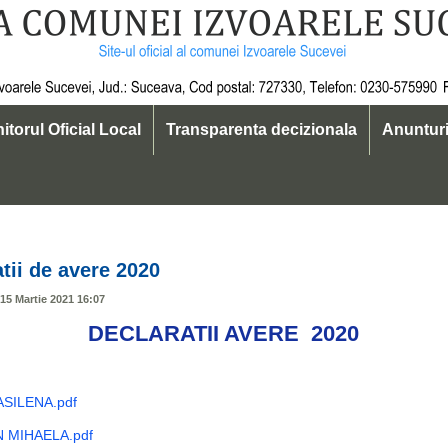
itorul Oficial Local
Transparenta decizionala
Anuntur
 19
tii de avere 2020
 15 Martie 2021 16:07
DECLARATII AVERE 2020
SILENA.pdf
 MIHAELA.pdf