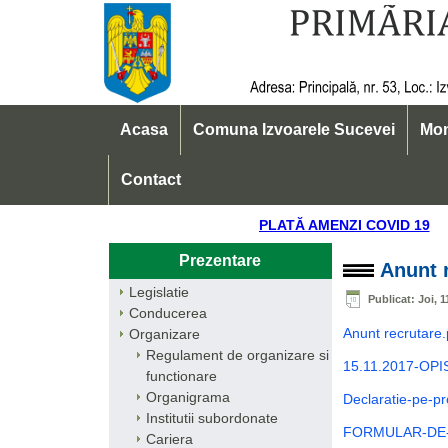
Acasa
Comuna Izvoarele Sucevei
Mon
Contact
PLATĂ AMENZI COVID
Prezentare
Anunt 
Legislatie
Publicat: Joi, 
Conducerea
Anunt recrutare.
Organizare
Regulament de organizare si
15.11.2017-OPI
functionare
Organigrama
Declaratie-pe-pr
Institutii subordonate
FORMULAR-DE-
Cariera