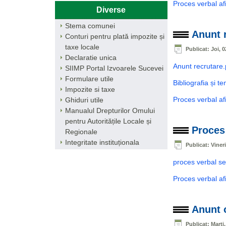
Proces verbal af
Diverse
Stema comunei
Anunt 
Conturi pentru plată impozite și
taxe locale
Publicat: Joi, 0
Declaratie unica
Anunt recrutare.
SIIMP Portal Izvoarele Sucevei
Formulare utile
Bibliografia și t
Impozite si taxe
Proces verbal af
Ghiduri utile
Manualul Drepturilor Omului
pentru Autoritățile Locale și
Proces 
Regionale
Integritate instituționala
Publicat: Viner
proces verbal se
Proces verbal af
Anunt 
Publicat: Marți