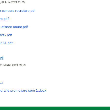
, 02 Iulie 2021 11:05
 concurs recrutare.pdf
re.pdf
 afisare anunt.pdf
RAG.pdf
nr 61.pdf
ri
 11 Martie 2019 09:59
cx
iografie promovare sem 1.docx