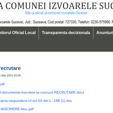
itorul Oficial Local
Transparenta decizionala
Anuntur
 19
recrutare
11 Mai 2023 10:00
pdf
S-documente-inscriere-la-concurs-RECRUTARE.docx
opria-raspundere-cf-art-54-din-L.-188 (1).doc
INSCRIERE-Nou.pdf