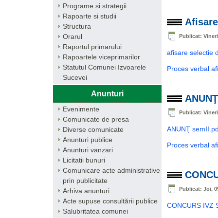
Programe si strategii
Rapoarte si studii
Afisare
Structura
Orarul
Publicat: Viner
Raportul primarului
afisare selectie 
Rapoartele viceprimarilor
Statutul Comunei Izvoarele
Proces verbal af
Sucevei
Anunturi
ANUNŢ 
Evenimente
Publicat: Viner
Comunicate de presa
ANUNŢ semII.pd
Diverse comunicate
Anunturi publice
Proces verbal af
Anunturi vanzari
Licitatii bunuri
Comunicare acte administrative
CONCU
prin publicitate
Publicat: Joi, 0
Arhiva anunturi
Acte supuse consultării publice
CONCURS IVZ 
Salubritatea comunei