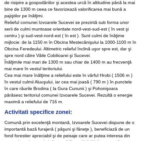
de risipire a gospodăriilor şi acestea urcă în altitudine până la mai
bine de 1300 m ceea ce favorizează valorificarea mai bună a
pajiştilor pe înălţimi.
Relieful comunei Izvoarele Sucevei se prezintă sub forma unor
serii de culmi muntoase orientate nord-vest-sud-est ( în vest şi
centru ) şi sud-vest-nord-est ( în est ). Sunt culmi de înăţime
mijlocie: de la 1150 m în Obcina Mestecănişului la 1000-1100 m în
Obcina Feredeului. Altimetric relieful înclină uşor spre est, dar şi
spre nord către Văile Cobilioarei şi Sucevei.
Înălţimile mai mari de 1300 m sau chiar de 1400 m au frecvenţă
mai mare în vestul teritoriului.
Cea mai mare înălţime a reliefului este în vârful Hrobi ( 1506 m )
în vestul culmii Aluuşului, iar cea mai joasă ( 790 m ) în punctele
în care râurile Brodina ( la Gura Cununii ) şi Pohonişoara
părăsesc teritoriul comunei Izvoarele Sucevei. Rezultă o energie
maximă a reliefului de 716 m.
Activitati specifice zonei:
Comună prin excelenţă montană, Izvoarele Sucevei dispune de o
importantă bază furajeră ( păşuni şi fâneţe ), beneficiază de un
fond forestier apreciabil şi de peisaje care ar putea interesa din