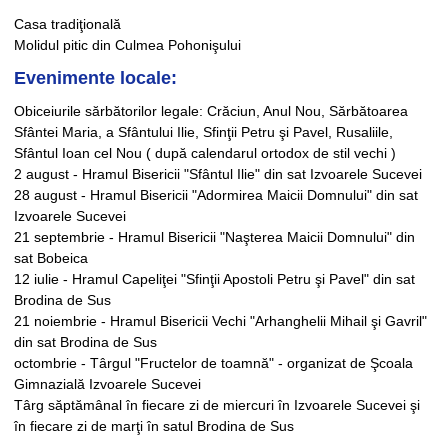
Casa tradiţională
Molidul pitic din Culmea Pohonişului
Evenimente locale:
Obiceiurile sărbătorilor legale: Crăciun, Anul Nou, Sărbătoarea
Sfântei Maria, a Sfântului Ilie, Sfinţii Petru şi Pavel, Rusaliile,
Sfântul Ioan cel Nou ( după calendarul ortodox de stil vechi )
2 august - Hramul Bisericii "Sfântul Ilie" din sat Izvoarele Sucevei
28 august - Hramul Bisericii "Adormirea Maicii Domnului" din sat
Izvoarele Sucevei
21 septembrie - Hramul Bisericii "Naşterea Maicii Domnului" din
sat Bobeica
12 iulie - Hramul Capeliţei "Sfinţii Apostoli Petru şi Pavel" din sat
Brodina de Sus
21 noiembrie - Hramul Bisericii Vechi "Arhanghelii Mihail şi Gavril"
din sat Brodina de Sus
octombrie - Târgul "Fructelor de toamnă" - organizat de Şcoala
Gimnazială Izvoarele Sucevei
Târg săptămânal în fiecare zi de miercuri în Izvoarele Sucevei şi
în fiecare zi de marţi în satul Brodina de Sus