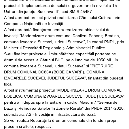
proiectul "Implementarea de soluții e-guvernare la nivelul a 15
Uat-uri din județul Suceava III", cod SMIS 45457
A fost aprobat proiect privind reabilitarea Căminului Cultural prin
Compania Națională de Investiții
A fost aprobată finanțarea pentru realizarea obiectivului de
investiții "Modernizare drum comunal Danileni-Pohoniș-Brodina,
comuna Izvoarele Sucevei, județul Suceava", în cadrul PNDL, prin
Ministerul Dezvoltării Regionale și Administrației Publice
S-au finalizat proiectele "Îmbunătățirea capacității portante pe
drumul de acces la Cătunul BUC, pe o lungime de 1050 ML, în
comuna Izvoarele Sucevei, județul Suceava" și "PIETRUIRE
DRUM COMUNAL DC86A (BOBEICA VÂRF), COMUNA
IZVOARELE SUCEVEI, JUDEȚUL SUCEAVA", finanțat din bugetul
local
A fost instrumentat proiectul "MODERNIZARE DRUM COMUNAL
BOBEICA, COMUNA IZVOARELE SUCEVEI, JUDEȚUL SUCEAVA"
pentru a fi depus spre finanțare în cadrul Măsurii 7 "Servicii de
Bază și Reînoirea Satelor în Zonele Rurale" din PNDR 2014-2020,
submăsura 7.2 - Investiții în infrastructura de bază
Se vor realiza Reparații la drumuri comunale din fonduri proprii,
precum și altele, respectiv: