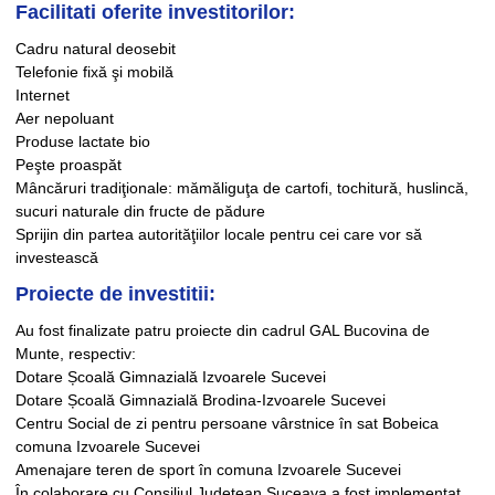
Facilitati oferite investitorilor:
Cadru natural deosebit
Telefonie fixă şi mobilă
Internet
Aer nepoluant
Produse lactate bio
Peşte proaspăt
Mâncăruri tradiţionale: mămăliguţa de cartofi, tochitură, huslincă,
sucuri naturale din fructe de pădure
Sprijin din partea autorităţiilor locale pentru cei care vor să
investească
Proiecte de investitii:
Au fost finalizate patru proiecte din cadrul GAL Bucovina de
Munte, respectiv:
Dotare Școală Gimnazială Izvoarele Sucevei
Dotare Școală Gimnazială Brodina-Izvoarele Sucevei
Centru Social de zi pentru persoane vârstnice în sat Bobeica
comuna Izvoarele Sucevei
Amenajare teren de sport în comuna Izvoarele Sucevei
În colaborare cu Consiliul Județean Suceava a fost implementat