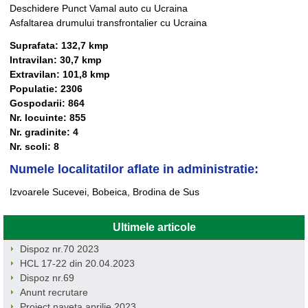
​Deschidere Punct Vamal auto cu Ucraina
Asfaltarea drumului transfrontalier cu Ucraina
Suprafata: 132,7 kmp
Intravilan: 30,7 kmp
Extravilan: 101,8 kmp
Populatie: 2306
Gospodarii: 864
Nr. locuinte: 855
Nr. gradinite: 4
Nr. scoli: 8
Numele localitatilor aflate in administratie:
Izvoarele Sucevei, Bobeica, Brodina de Sus
Ultimele articole
Dispoz nr.70 2023
HCL 17-22 din 20.04.2023
Dispoz nr.69
Anunt recrutare
Proiect naveta aprilie 2023