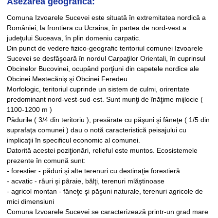
Asezarea geografica:
Comuna Izvoarele Sucevei este situată în extremitatea nordică a
României, la frontiera cu Ucraina, în partea de nord-vest a
judeţului Suceava, în plin domeniu carpatic.
Din punct de vedere fizico-geografic teritoriul comunei Izvoarele
Sucevei se desfăşoară în nordul Carpaţilor Orientali, în cuprinsul
Obcinelor Bucovinei, ocupând porţiuni din capetele nordice ale
Obcinei Mestecăniş şi Obcinei Feredeu.
Morfologic, teritoriul cuprinde un sistem de culmi, orirentate
predominant nord-vest-sud-est. Sunt munţi de înăţime mijlocie (
1100-1200 m )
Pădurile ( 3/4 din teritoriu ), presărate cu păşuni şi fâneţe ( 1/5 din
suprafaţa comunei ) dau o notă caracteristică peisajului cu
implicaţii în specificul economic al comunei.
Datorită acestei poziţionări, relieful este muntos. Ecosistemele
prezente în comună sunt:
- forestier - păduri şi alte terenuri cu destinaţie forestieră
- acvatic - râuri şi pâraie, bălţi, terenuri mlăştinoase
- agricol montan - fâneţe şi păşuni naturale, terenuri agricole de
mici dimensiuni
Comuna Izvoarele Sucevei se caracterizează printr-un grad mare