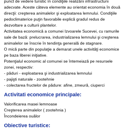
punct de vedere turistic în condiţiile realizării infrastructurii
adecvate. Aceste câteva elemente au orientat economia în două
direcţii: creşterea animalelor şi exploatarea lemnului. Condiţiile
pedoclimaterice puţin favorabile explică gradul redus de
dezvoltare a culturii plantelor.
Activitatea economică a comunei Izvoarele Sucevei, cu ramurile
sale de bază: prelucrarea, industrializarea lemnului şi creşterea
animalelor se înscrie în tendinţa generală de stagnare.
O mică parte din populaţie a demarat unele activităţi economice
pe baza liberei iniţiative.
Potenţialul economic al comunei se întemeiază pe resursele
zonei, respectiv:
- păduri - exploatarea şi industrializarea lemnului
- pajişti naturale - zootehnie
- colectarea fructelor de pădure: afine, zmeură, ciuperci
Activitati economice principale:
Valorificarea masei lemnoase
Creşterea animalelor ( zootehnia )
Încondeierea ouălor
Obiective turistice: