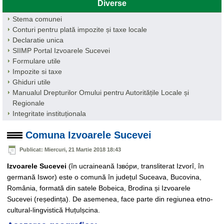
Diverse
Stema comunei
Conturi pentru plată impozite și taxe locale
Declaratie unica
SIIMP Portal Izvoarele Sucevei
Formulare utile
Impozite si taxe
Ghiduri utile
Manualul Drepturilor Omului pentru Autoritățile Locale și
Regionale
Integritate instituționala
Comuna Izvoarele Sucevei
Publicat: Miercuri, 21 Martie 2018 18:43
Izvoarele Sucevei
(în ucraineană Ізво́ри, transliterat Izvorî, în
germană Iswor) este o comună în județul Suceava, Bucovina,
România, formată din satele Bobeica, Brodina și Izvoarele
Sucevei (reședința). De asemenea, face parte din regiunea etno-
cultural-lingvistică Huțulșcina.