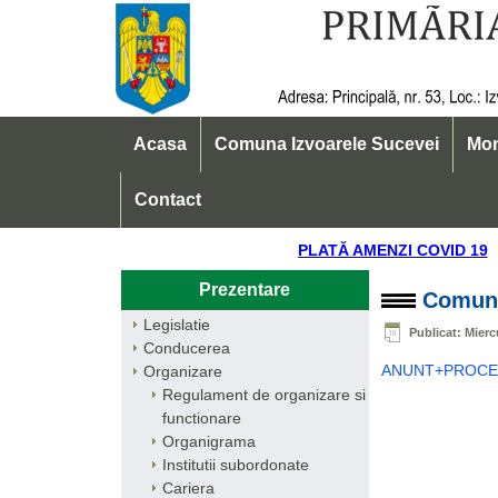
Acasa
Comuna Izvoarele Sucevei
Mon
Contact
PLATĂ AMENZI COVID
Prezentare
Comunic
Legislatie
Publicat: Mierc
Conducerea
ANUNT+PROCES 
Organizare
Regulament de organizare si
functionare
Organigrama
Institutii subordonate
Cariera