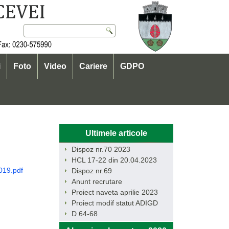
i
Foto
Video
Cariere
GDPO
Ultimele articole
Dispoz nr.70 2023
HCL 17-22 din 20.04.2023
19.pdf
Dispoz nr.69
Anunt recrutare
Proiect naveta aprilie 2023
Proiect modif statut ADIGD
D 64-68