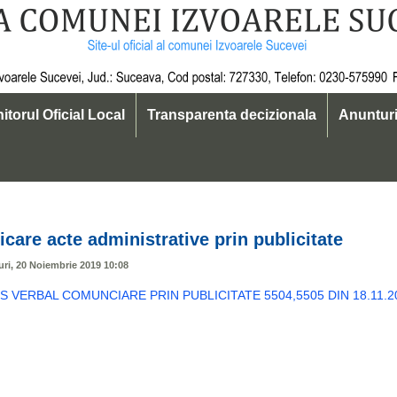
itorul Oficial Local
Transparenta decizionala
Anuntur
 19
are acte administrative prin publicitate
uri, 20 Noiembrie 2019 10:08
VERBAL COMUNCIARE PRIN PUBLICITATE 5504,5505 DIN 18.11.20