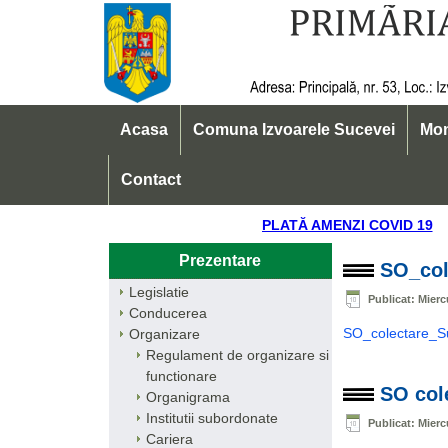
Acasa
Comuna Izvoarele Sucevei
Mon
Contact
PLATĂ AMENZI COVID 
Prezentare
SO_col
Legislatie
Publicat: Mierc
Conducerea
SO_colectare_S
Organizare
Regulament de organizare si
functionare
SO col
Organigrama
Institutii subordonate
Publicat: Mierc
Cariera