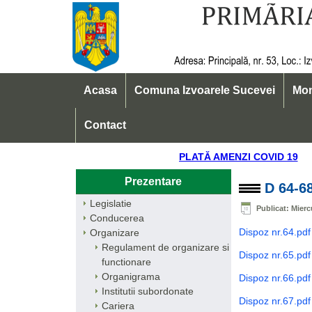
Acasa
Comuna Izvoarele Sucevei
Mon
Contact
PLATĂ AMENZI COVID 
Prezentare
D 64-6
Legislatie
Publicat: Mierc
Conducerea
Dispoz nr.64.pdf
Organizare
Regulament de organizare si
Dispoz nr.65.pdf
functionare
Organigrama
Dispoz nr.66.pdf
Institutii subordonate
Dispoz nr.67.pdf
Cariera