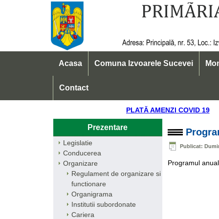
Acasa
Comuna Izvoarele Sucevei
Mon
Contact
PLATĂ AMENZI COVID 
Prezentare
Program
Legislatie
Publicat: Dumin
Conducerea
Programul anual a
Organizare
Regulament de organizare si
functionare
Organigrama
Institutii subordonate
Cariera