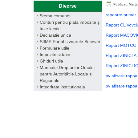
Publicat: Marți,
Diverse
rapoarte primar
Stema comunei
Conturi pentru plată impozite și
Raport CL Vovc
taxe locale
Declaratie unica
Raport MACOVIC
SIIMP Portal Izvoarele Sucevei
Raport MOTCO 
Formulare utile
Impozite si taxe
Raport ZINICI A
Ghiduri utile
Raport ZINICI I
Manualul Drepturilor Omului
pentru Autoritățile Locale și
pv afisare rapo
Regionale
pv afisare rapoa
Integritate instituționala