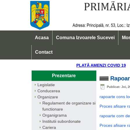
Acasa
Comuna Izvoarele Sucevei
Mon
Contact
PLATĂ AMENZI COVID 
Prezentare
Rapoart
Legislatie
Publicat: Joi, 2
Conducerea
rapoarte cons loc
Organizare
Regulament de organizare si
Proces afisare r
functionare
Organigrama
rapoarte com de 
Institutii subordonate
Proces afisare ra
Cariera