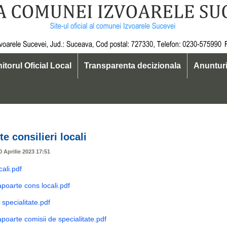
itorul Oficial Local
Transparenta decizionala
Anuntur
19
e consilieri locali
0 Aprilie 2023 17:51
ali.pdf
apoarte cons locali.pdf
specialitate.pdf
poarte comisii de specialitate.pdf