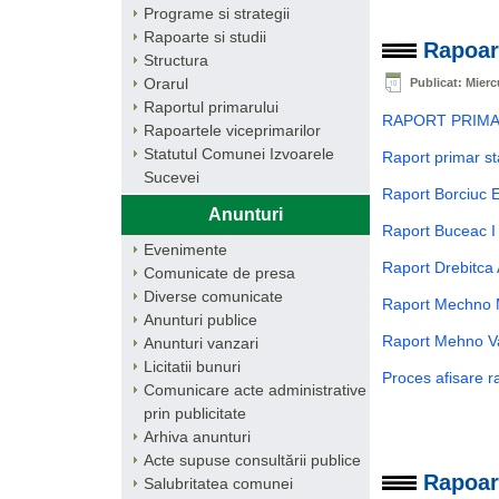
Programe si strategii
Rapoarte si studii
Rapoart
Structura
Orarul
Publicat: Mierc
Raportul primarului
RAPORT PRIMA
Rapoartele viceprimarilor
Statutul Comunei Izvoarele
Raport primar s
Sucevei
Raport Borciuc E
Anunturi
Raport Buceac I 
Evenimente
Raport Drebitca 
Comunicate de presa
Diverse comunicate
Raport Mechno M
Anunturi publice
Raport Mehno Va
Anunturi vanzari
Licitatii bunuri
Proces afisare ra
Comunicare acte administrative
prin publicitate
Arhiva anunturi
Acte supuse consultării publice
Rapoart
Salubritatea comunei