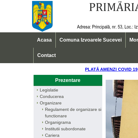
Acasa
Comuna Izvoarele Sucevei
Mon
Contact
PLATĂ AMENZI COV
Prezentare
Legislatie
Conducerea
Organizare
Regulament de organizare si
functionare
Organigrama
Institutii subordonate
Cariera