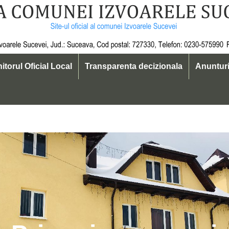
itorul Oficial Local
Transparenta decizionala
Anuntur
ID 19