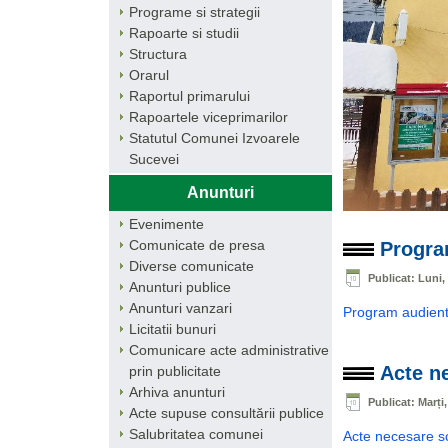
Programe si strategii
Rapoarte si studii
Structura
Orarul
Raportul primarului
Rapoartele viceprimarilor
Statutul Comunei Izvoarele
Sucevei
Anunturi
Evenimente
Comunicate de presa
Progra
Diverse comunicate
Publicat: Luni, 
Anunturi publice
Anunturi vanzari
Program audie
Licitatii bunuri
Comunicare acte administrative
Acte ne
prin publicitate
Arhiva anunturi
Publicat: Marți
Acte supuse consultării publice
Salubritatea comunei
Acte necesare s